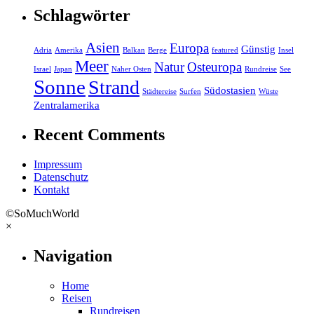
Schlagwörter
Asien
Europa
Günstig
Adria
Amerika
Balkan
Berge
featured
Insel
Meer
Natur
Osteuropa
Israel
Japan
Naher Osten
Rundreise
See
Sonne
Strand
Südostasien
Städtereise
Surfen
Wüste
Zentralamerika
Recent Comments
Impressum
Datenschutz
Kontakt
©SoMuchWorld
×
Navigation
Home
Reisen
Rundreisen