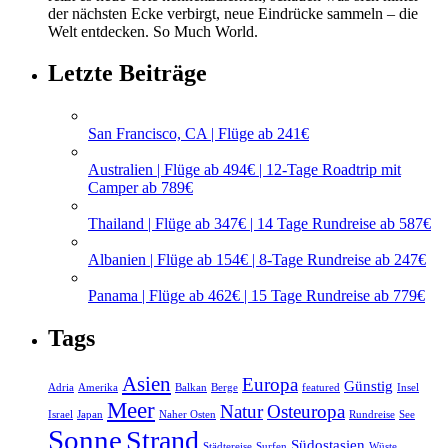
der nächsten Ecke verbirgt, neue Eindrücke sammeln – die
Welt entdecken. So Much World.
Letzte Beiträge
San Francisco, CA | Flüge ab 241€
Australien | Flüge ab 494€ | 12-Tage Roadtrip mit
Camper ab 789€
Thailand | Flüge ab 347€ | 14 Tage Rundreise ab 587€
Albanien | Flüge ab 154€ | 8-Tage Rundreise ab 247€
Panama | Flüge ab 462€ | 15 Tage Rundreise ab 779€
Tags
Asien
Europa
Günstig
Adria
Amerika
Balkan
Berge
featured
Insel
Meer
Natur
Osteuropa
Israel
Japan
Naher Osten
Rundreise
See
Sonne
Strand
Südostasien
Städtereise
Surfen
Wüste